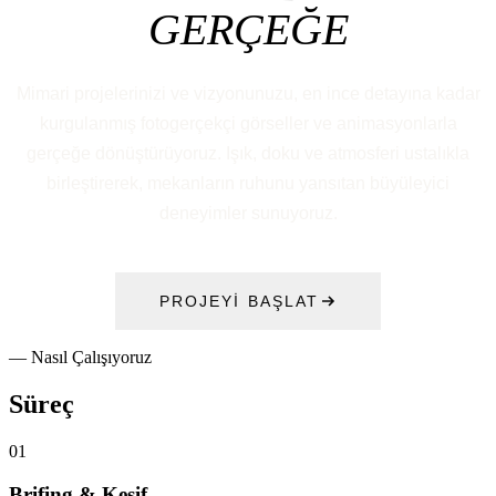
GERÇEĞE
Mimari projelerinizi ve vizyonunuzu, en ince detayına kadar
kurgulanmış fotogerçekçi görseller ve animasyonlarla
gerçeğe dönüştürüyoruz. Işık, doku ve atmosferi ustalıkla
birleştirerek, mekanların ruhunu yansıtan büyüleyici
deneyimler sunuyoruz.
PROJEYİ BAŞLAT
— Nasıl Çalışıyoruz
Süreç
01
Brifing & Keşif