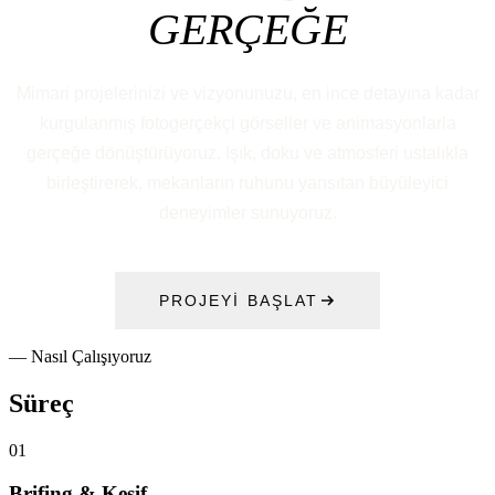
GERÇEĞE
Mimari projelerinizi ve vizyonunuzu, en ince detayına kadar
kurgulanmış fotogerçekçi görseller ve animasyonlarla
gerçeğe dönüştürüyoruz. Işık, doku ve atmosferi ustalıkla
birleştirerek, mekanların ruhunu yansıtan büyüleyici
deneyimler sunuyoruz.
PROJEYİ BAŞLAT
— Nasıl Çalışıyoruz
Süreç
01
Brifing & Keşif