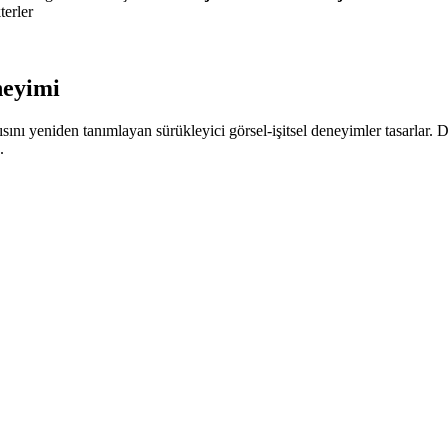
erler
neyimi
lgısını yeniden tanımlayan sürükleyici görsel-işitsel deneyimler tasarlar. D
.