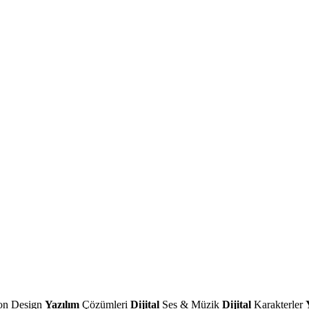
on Design
Yazılım
Çözümleri
Dijital
Ses & Müzik
Dijital
Karakterler