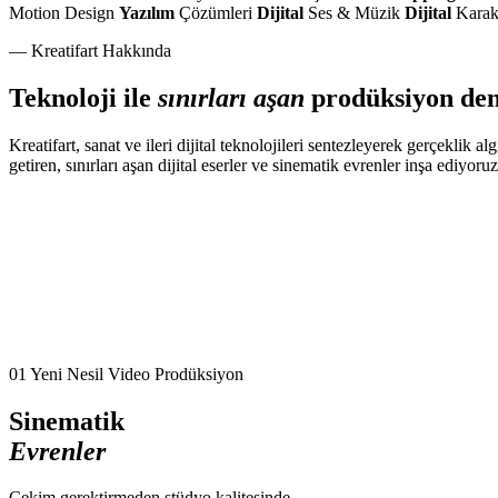
Motion Design
Yazılım
Çözümleri
Dijital
Ses & Müzik
Dijital
Karakt
— Kreatifart Hakkında
Teknoloji ile
sınırları aşan
prodüksiyon de
Kreatifart, sanat ve ileri dijital teknolojileri sentezleyerek gerçeklik a
getiren, sınırları aşan dijital eserler ve sinematik evrenler inşa ediyoruz
01
Yeni Nesil Video Prodüksiyon
Sinematik
Evrenler
Çekim gerektirmeden stüdyo kalitesinde